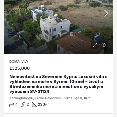
DOMA, VILY
£325,000
Nemovitost na Severním Kypru: Luxusní vila s
výhledem na moře v Kyrenii (Girne) – život u
Středozemního moře a investice s vysokým
výnosem SV-31134
Karaoğlanoğlu, Girne Belediyesi, Girne ilçesi, Kuzey Kıbrıs, 9930, Κύπρος - Kıbrıs
4
2
230
м²