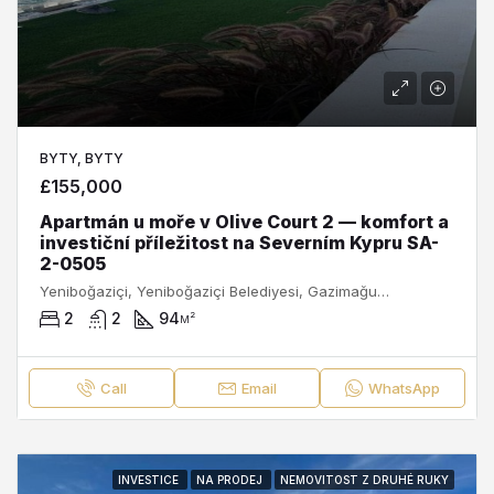
BYTY, BYTY
£155,000
Apartmán u moře v Olive Court 2 — komfort a
investiční příležitost na Severním Kypru SA-
2-0505
Yeniboğaziçi, Yeniboğaziçi Belediyesi, Gazimağusa ilçesi, Kuzey Kıbrıs, 99680, Κύπρος - Kıbrıs
2
2
94
м²
Call
Email
WhatsApp
INVESTICE
NA PRODEJ
NEMOVITOST Z DRUHÉ RUKY