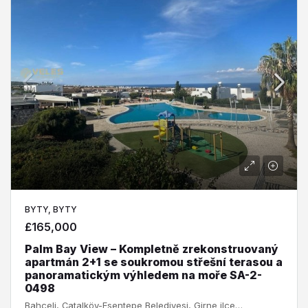
BYTY, BYTY
£165,000
Palm Bay View – Kompletně zrekonstruovaný
apartmán 2+1 se soukromou střešní terasou a
panoramatickým výhledem na moře SA-2-
0498
Bahçeli, Çatalköy-Esentepe Belediyesi, Girne ilçesi, Kuzey Kıbrıs, 99410, Κύπρος - Kıbrıs