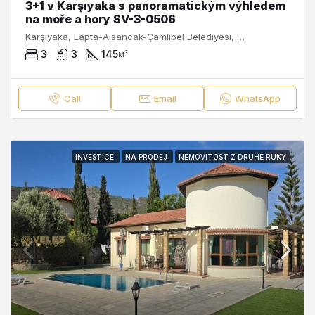
3+1 v Karşıyaka s panoramatickým výhledem
na moře a hory SV-3-0506
Karşıyaka, Lapta-Alsancak-Çamlıbel Belediyesi, Girne ilçesi, Kuzey Kıbrıs, 99440, Κύπρος - Kıbrıs
3
3
145
м²
Call
Email
WhatsApp
INVESTICE
NA PRODEJ
NEMOVITOST Z DRUHÉ RUKY