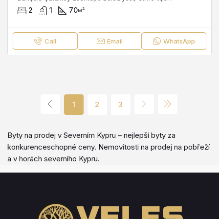
2
1
70
м²
Call
Email
WhatsApp
1
2
3
Byty na prodej v Severním Kypru – nejlepší byty za
konkurenceschopné ceny. Nemovitosti na prodej na pobřeží
a v horách severního Kypru.