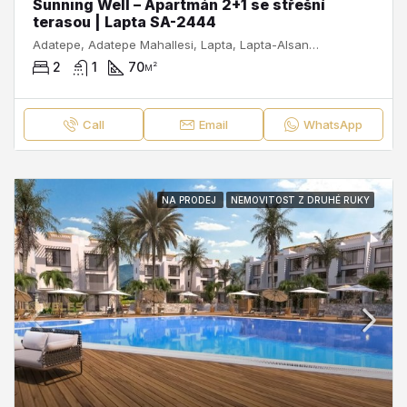
Sunning Well – Apartmán 2+1 se střešní
terasou | Lapta SA-2444
Adatepe, Adatepe Mahallesi, Lapta, Lapta-Alsancak-Çamlıbel Belediyesi, Girne ilçesi, Kuzey Kıbrıs, 99420, Κύπρος - Kıbrıs
2
1
70
м²
Call
Email
WhatsApp
NA PRODEJ
NEMOVITOST Z DRUHÉ RUKY