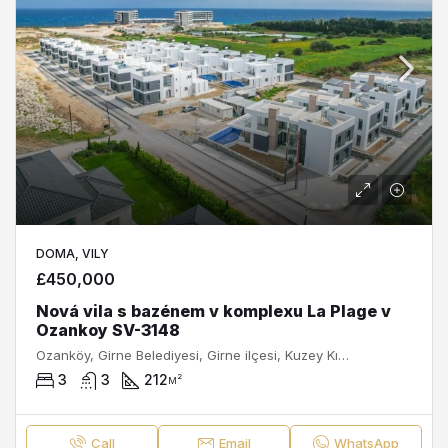
DOMA, VILY
£450,000
Nová vila s bazénem v komplexu La Plage v
Ozankoy SV-3148
Ozanköy, Girne Belediyesi, Girne ilçesi, Kuzey Kıbrıs, 99320, Κύπρος - Kıbrıs
3
3
212
м²
Call
Email
WhatsApp