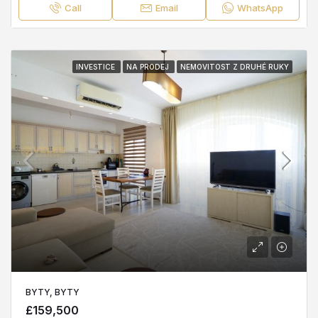
Call
Email
WhatsApp
INVESTICE
NA PRODEJ
NEMOVITOST Z DRUHÉ RUKY
BYTY, BYTY
£159,500