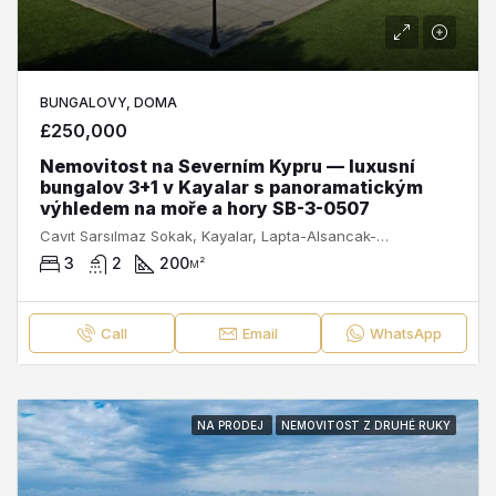
BUNGALOVY, DOMA
£250,000
Nemovitost na Severním Kypru — luxusní
bungalov 3+1 v Kayalar s panoramatickým
výhledem na moře a hory SB-3-0507
Cavıt Sarsılmaz Sokak, Kayalar, Lapta-Alsancak-Çamlıbel Belediyesi, Girne ilçesi, Kuzey Kıbrıs, 99440, Κύπρος - Kıbrıs
3
2
200
м²
Call
Email
WhatsApp
NA PRODEJ
NEMOVITOST Z DRUHÉ RUKY