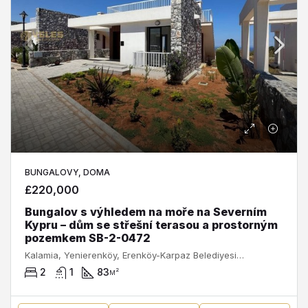
BUNGALOVY, DOMA
£220,000
Bungalov s výhledem na moře na Severním
Kypru – dům se střešní terasou a prostorným
pozemkem SB-2-0472
Kalamia, Yenierenköy, Erenköy-Karpaz Belediyesi, İskele ilçesi, Kuzey Kıbrıs, 99950, Κύπρος - Kıbrıs
2
1
83
м²