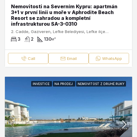
Nemovitosti na Severním Kypru: apartmán
3+1 v první linii u moře v Aphrodite Beach
Resort se zahradou a kompletní
infrastrukturou SA-3-0310
2. Cadde, Gaziveren, Lefke Belediyesi, Lefke ilçesi, Kuzey Kıbrıs, 99790, Κύπρος - Kıbrıs
3
2
130
м²
Call
Email
WhatsApp
INVESTICE
NA PRODEJ
NEMOVITOST Z DRUHÉ RUKY