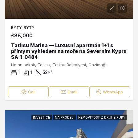
BYTY, BYTY
£88,000
Tatlısu Marina — Luxusní apartmán 1+1 s
přímým výhledem na moře na Severním Kypru
SA-1-0484
Liman sokak, Tatlısu, Tatlısu Belediyesi, Gazimağusa ilçesi, Kuzey Kıbrıs, 99640, Κύπρος - Kıbrıs
1
1
52
м²
Call
Email
WhatsApp
INVESTICE
NA PRODEJ
NEMOVITOST Z DRUHÉ RUKY