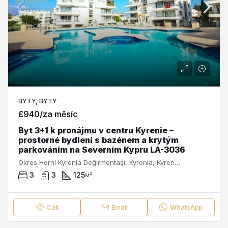
BYTY, BYTY
£940/za měsíc
Byt 3+1 k pronájmu v centru Kyrenie –
prostorné bydlení s bazénem a krytým
parkováním na Severním Kypru LA-3036
Okres Horní Kyrenia Değirmentaşı, Kyrenia, Kyrenia Municipality, Kyrenia District, Severní Kypr, 99300, Κύπρος - Kypr
3
3
125
м²
Call
Email
WhatsApp