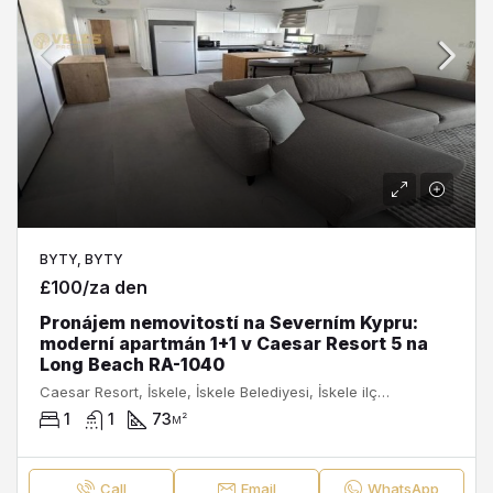
BYTY, BYTY
£100/za den
Pronájem nemovitostí na Severním Kypru:
moderní apartmán 1+1 v Caesar Resort 5 na
Long Beach RA-1040
Caesar Resort, İskele, İskele Belediyesi, İskele ilçesi, Kuzey Kıbrıs, 99850, Κύπρος - Kıbrıs
1
1
73
м²
Call
Email
WhatsApp