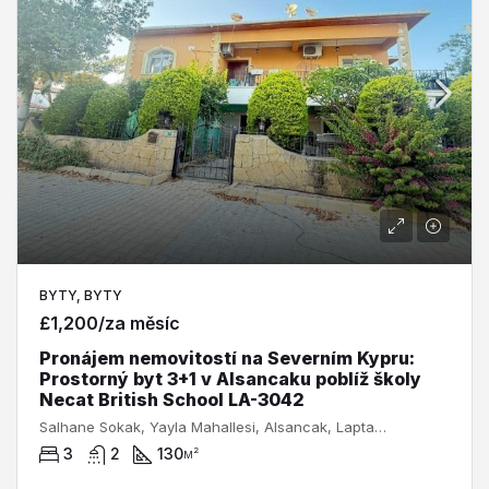
BYTY, BYTY
£1,200/za měsíc
Pronájem nemovitostí na Severním Kypru:
Prostorný byt 3+1 v Alsancaku poblíž školy
Necat British School LA-3042
Salhane Sokak, Yayla Mahallesi, Alsancak, Lapta-Alsancak-Çamlıbel Belediyesi, Girne ilçesi, Kuzey Kıbrıs, 99350, Κύπρος - Kıbrıs
3
2
130
м²