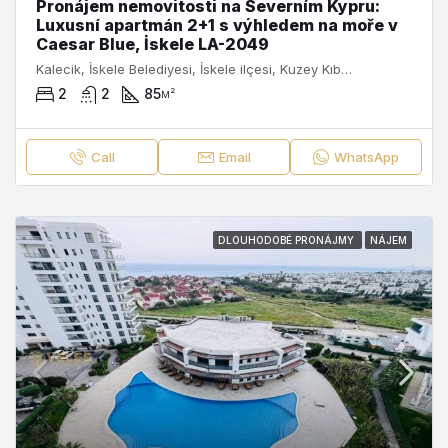
Pronájem nemovitosti na Severním Kypru:
Luxusní apartmán 2+1 s výhledem na moře v
Caesar Blue, İskele LA-2049
Kalecik, İskele Belediyesi, İskele ilçesi, Kuzey Kıbrıs, 99860, Κύπρος - Kıbrıs
2
2
85
м²
Call
Email
WhatsApp
DLOUHODOBÉ PRONÁJMY
NÁJEM