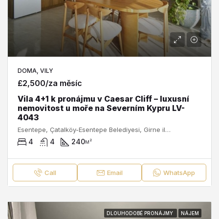
DOMA, VILY
£2,500/za měsíc
Vila 4+1 k pronájmu v Caesar Cliff – luxusní
nemovitost u moře na Severním Kypru LV-
4043
Esentepe, Çatalköy-Esentepe Belediyesi, Girne ilçesi, Kuzey Kıbrıs, 99400, Κύπρος - Kıbrıs
4
4
240
м²
Call
Email
WhatsApp
DLOUHODOBÉ PRONÁJMY
NÁJEM