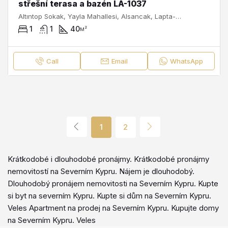
střešní terasa a bazén LA-1037
Altıntop Sokak, Yayla Mahallesi, Alsancak, Lapta-Alsancak-Çamlıbel Belediyesi, Girne ilçesi, Kuzey Kıbrıs, 99350, Κύπρος - Kıbrıs
1
1
40
м²
Call
Email
WhatsApp
1
2
Krátkodobé i dlouhodobé pronájmy. Krátkodobé pronájmy
nemovitostí na Severním Kypru. Nájem je dlouhodobý.
Dlouhodobý pronájem nemovitosti na Severním Kypru. Kupte
si byt na severním Kypru. Kupte si dům na Severním Kypru.
Veles Apartment na prodej na Severním Kypru. Kupujte domy
na Severním Kypru. Veles