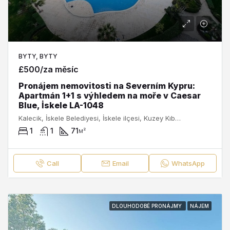
BYTY, BYTY
£500/za měsíc
Pronájem nemovitosti na Severním Kypru:
Apartmán 1+1 s výhledem na moře v Caesar
Blue, İskele LA-1048
Kalecik, İskele Belediyesi, İskele ilçesi, Kuzey Kıbrıs, 99860, Κύπρος - Kıbrıs
1
1
71
м²
Call
Email
WhatsApp
DLOUHODOBÉ PRONÁJMY
NÁJEM