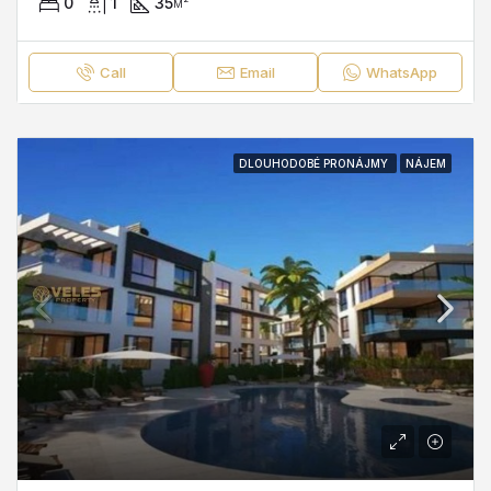
0
1
35
м²
Call
Email
WhatsApp
DLOUHODOBÉ PRONÁJMY
NÁJEM