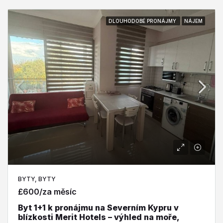
DLOUHODOBÉ PRONÁJMY
NÁJEM
BYTY, BYTY
£600/za měsíc
Byt 1+1 k pronájmu na Severním Kypru v
blízkosti Merit Hotels – výhled na moře,