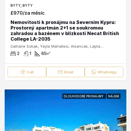
BYTY, BYTY
£970/za měsíc
Nemovitosti k pronájmu na Severním Kypru:
Prostorný apartmán 2+1 se soukromou
zahradou a bazénem v blízkosti Necat British
College LA-2035
Salhane Sokak, Yayla Mahallesi, Alsancak, Lapta-Alsancak-Çamlıbel Belediyesi, Girne ilçesi, Kuzey Kıbrıs, 99350, Κύπρος - Kıbrıs
2
1
65
м²
Call
Email
WhatsApp
DLOUHODOBÉ PRONÁJMY
NÁJEM