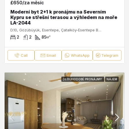
£650/za měsíc
Moderní byt 2+1 k pronájmu na Severním
Kypru se střešní terasou a výhledem na moře
LA-2044
D.10, Gözübüyük, Esentepe, Çatalköy-Esentepe Belediyesi, Girne ilçesi, Kuzey Kıbrıs, 99400, Κύπρος - Kıbrıs
2
2
85
м²
Call
Email
WhatsApp
Telegram
DLOUHODOBÉ PRONÁJMY
NÁJEM