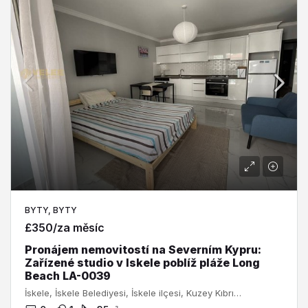
BYTY, BYTY
£350/za měsíc
Pronájem nemovitostí na Severním Kypru:
Zařízené studio v Iskele poblíž pláže Long
Beach LA-0039
İskele, İskele Belediyesi, İskele ilçesi, Kuzey Kıbrıs, 99850, Κύπρος - Kıbrıs