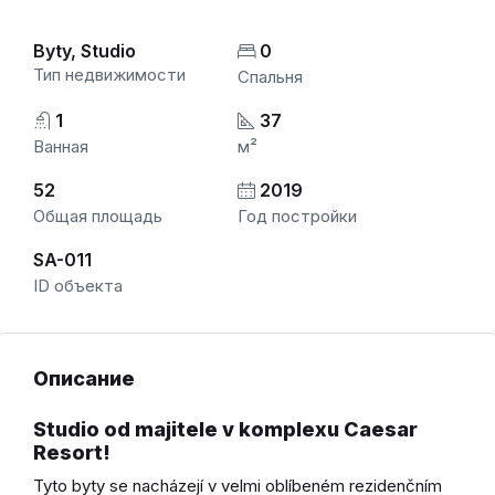
Byty, Studio
0
Тип недвижимости
Спальня
1
37
Ванная
м²
52
2019
Общая площадь
Год постройки
SA-011
ID объекта
Описание
Studio od majitele v komplexu
Caesar
Resort
!
Tyto byty se nacházejí v velmi oblíbeném rezidenčním