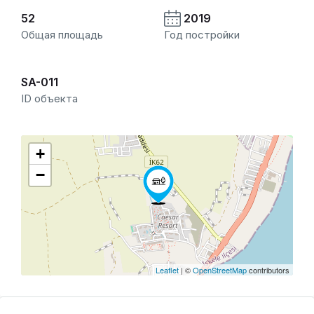
52
2019
Общая площадь
Год постройки
SA-011
ID объекта
+
−
Leaflet
| ©
OpenStreetMap
contributors