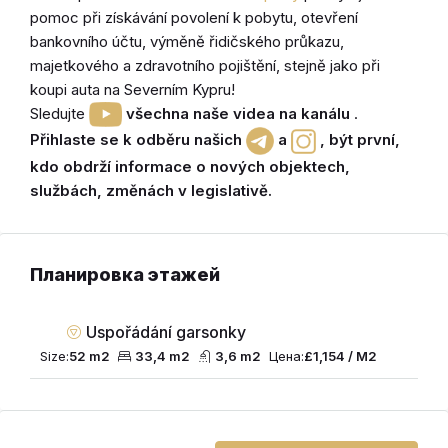
pomoc při získávání povolení k pobytu, otevření
bankovního účtu, výměně řidičského
průkazu,
majetkového a zdravotního pojištění
, stejně jako při
koupi
auta
na Severním Kypru!
Sledujte
všechna naše videa na kanálu
.
Přihlaste se k odběru našich
a
,
být první,
kdo obdrží informace o nových objektech,
službách, změnách v legislativě
.
Планировка этажей
Uspořádání garsonky
Size:
52 m2
33,4 m2
3,6 m2
Цена:
£1,154 / M2