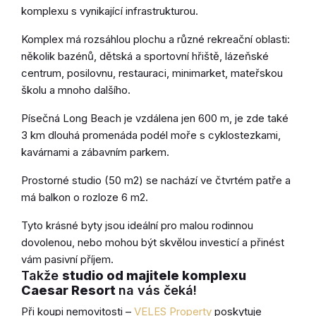
komplexu s vynikající infrastrukturou.
Komplex má rozsáhlou plochu a různé rekreační oblasti:
několik bazénů, dětská a sportovní hřiště, lázeňské
centrum, posilovnu, restauraci, minimarket, mateřskou
školu a mnoho dalšího.
Písečná Long Beach je vzdálena jen 600 m, je zde také
3 km dlouhá promenáda podél moře s cyklostezkami,
kavárnami a zábavním parkem.
Prostorné studio (50 m2) se nachází ve čtvrtém patře a
má balkon o rozloze 6 m2.
Tyto krásné byty jsou ideální pro malou rodinnou
dovolenou, nebo mohou být skvělou investicí a přinést
vám pasivní příjem.
Takže
studio od majitele komplexu
Caesar Resort
na vás čeká!
Při koupi nemovitosti –
VELES Property
poskytuje