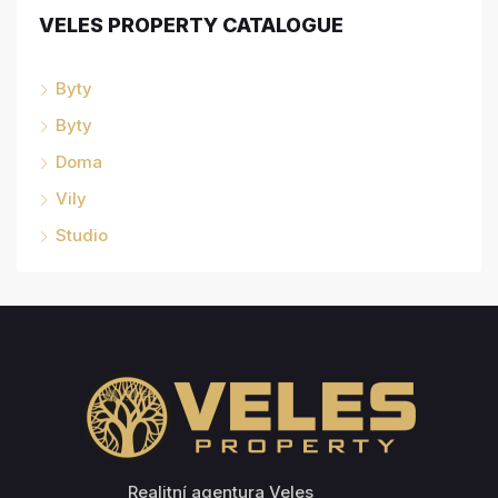
VELES PROPERTY CATALOGUE
Byty
Byty
Doma
Vily
Studio
Realitní agentura Veles