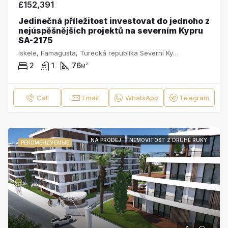
£152,391
Jedinečná příležitost investovat do jednoho z
nejúspěšnějších projektů na severním Kypru
SA-2175
Iskele, Famagusta, Turecká republika Severní Kypr, 99850, Kypr
2
1
76
м²
Call
Email
WhatsApp
Telegram
NA PRODEJ
NEMOVITOST Z DRUHÉ RUKY
РЕКОМЕНДУЕМЫЕ