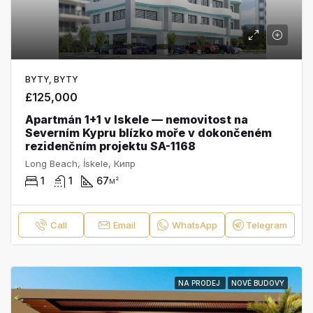
BYTY, BYTY
£125,000
Apartmán 1+1 v Iskele — nemovitost na
Severním Kypru blízko moře v dokončeném
rezidenčním projektu SA-1168
Long Beach, İskele, Кипр
1
1
67
м²
Call
Email
WhatsApp
Telegram
NA PRODEJ
NOVÉ BUDOVY