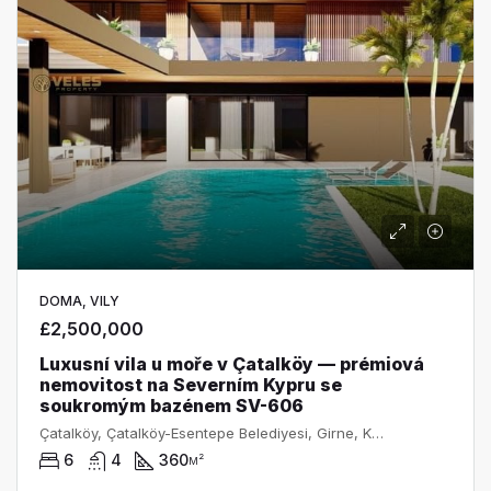
DOMA, VILY
£2,500,000
Luxusní vila u moře v Çatalköy — prémiová
nemovitost na Severním Kypru se
soukromým bazénem SV-606
Çatalköy, Çatalköy-Esentepe Belediyesi, Girne, Kuzey Kıbrıs, Κύπρος - Kıbrıs
6
4
360
м²