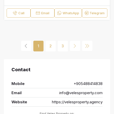
Call
Email
WhatsApp
Telegram
1
2
3
Contact
Mobile
+905488414838
Email
info@velesproperty.com
Website
https://velesproperty.agency
Find Veles Property on: