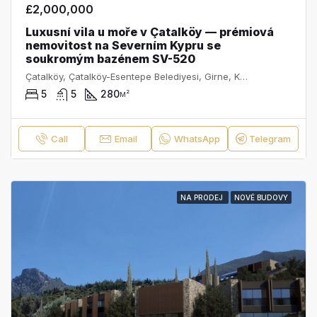
£2,000,000
Luxusní vila u moře v Çatalköy — prémiová
nemovitost na Severním Kypru se
soukromým bazénem SV-520
Çatalköy, Çatalköy-Esentepe Belediyesi, Girne, Kuzey Kıbrıs, Κύπρος - Kıbrıs
5
5
280
м²
Call
Email
WhatsApp
Telegram
NA PRODEJ
NOVÉ BUDOVY