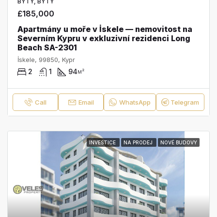
BYTY, BYTY
£185,000
Apartmány u moře v İskele — nemovitost na
Severním Kypru v exkluzivní rezidenci Long
Beach SA-2301
İskele, 99850, Kypr
2
1
94
м²
Call
Email
WhatsApp
Telegram
INVESTICE
NA PRODEJ
NOVÉ BUDOVY