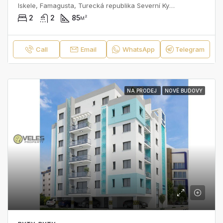
Iskele, Famagusta, Turecká republika Severní Kypr, Kypr
2
2
85
м²
Call
Email
WhatsApp
Telegram
NA PRODEJ
NOVÉ BUDOVY