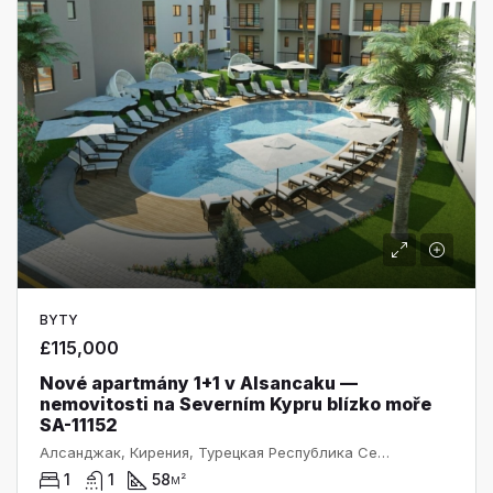
BYTY
£115,000
Nové apartmány 1+1 v Alsancaku —
nemovitosti na Severním Kypru blízko moře
SA-11152
Алсанджак, Кирения, Турецкая Республика Северного Кипра, 99350, Кипр
1
1
58
м²