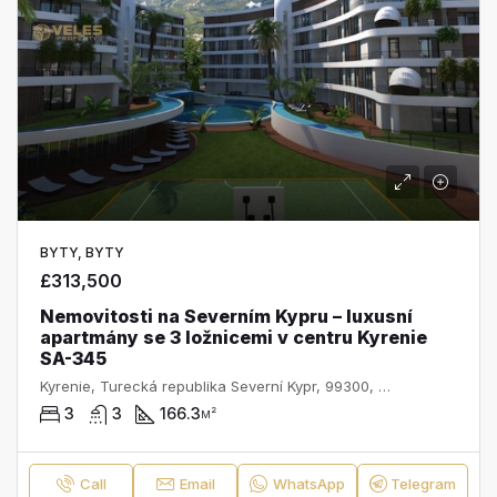
BYTY, BYTY
£313,500
Nemovitosti na Severním Kypru – luxusní
apartmány se 3 ložnicemi v centru Kyrenie
SA-345
Kyrenie, Turecká republika Severní Kypr, 99300, Kypr
3
3
166.3
м²
Call
Email
WhatsApp
Telegram