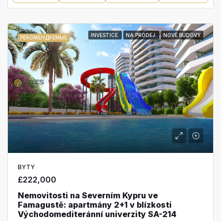
INVESTICE
NA PRODEJ
NOVÉ BUDOVY
РЕКОМЕНДУЕМЫЕ
BYTY
£222,000
Nemovitosti na Severním Kypru ve
Famagustě: apartmány 2+1 v blízkosti
Východomediteránní univerzity SA-214