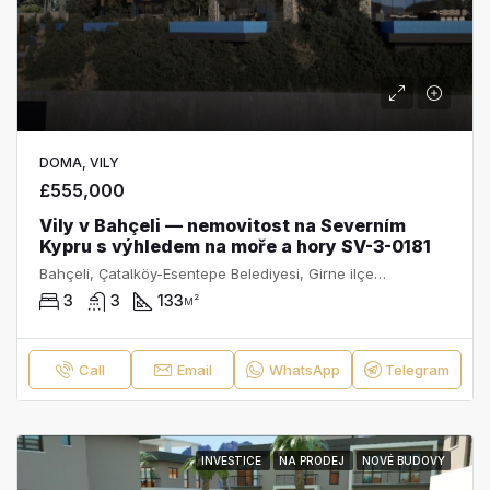
DOMA, VILY
£555,000
Vily v Bahçeli — nemovitost na Severním
Kypru s výhledem na moře a hory SV-3-0181
Bahçeli, Çatalköy-Esentepe Belediyesi, Girne ilçesi, Kuzey Kıbrıs, Κύπρος - Kıbrıs
3
3
133
м²
Call
Email
WhatsApp
Telegram
INVESTICE
NA PRODEJ
NOVÉ BUDOVY