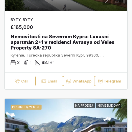
BYTY, BYTY
£185,000
Nemovitosti na Severním Kypru: Luxusní
apartmán 2+1 v rezidenci Avrasya od Veles
Property SA-270
Kyrenie, Turecká republika Severní Kypr, 99300, Kypr
2
1
88.1
м²
Call
Email
WhatsApp
Telegram
NA PRODEJ
NOVÉ BUDOVY
РЕКОМЕНДУЕМЫЕ