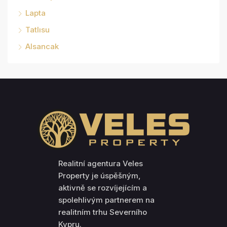
Lapta
Tatlısu
Alsancak
Realitní agentura Veles
Property je úspěšným,
aktivně se rozvíjejícím a
spolehlivým partnerem na
realitním trhu Severního
Kypru.