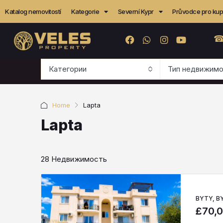
Katalog nemovitostí
Kategorie
Severní Kypr
Průvodce pro kupu
☎
Категории
Тип недвижим
Home
Lapta
Lapta
28 Недвижимость
BYTY, B
£70,