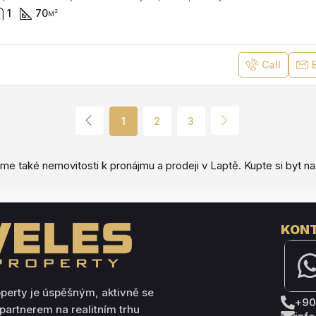
1
70
м²
Call
1
2
3
zíme také nemovitosti k pronájmu a prodeji v Laptě. Kupte si byt 
KONT
operty je úspěšným, aktivně se
+90
 partnerem na realitním trhu