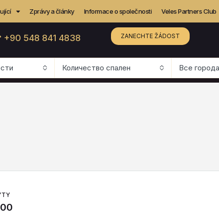
jící
Zprávy a články
Informace o společnosti
Veles Partners Club
ZANECHTE ŽÁDOST
 +90 548 841 4838
ости
Количество спален
Все город
YTY
000