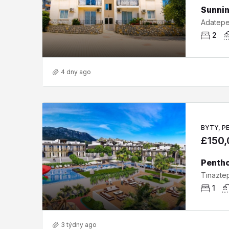
2
4 dny ago
BYTY, P
£150
1
3 týdny ago