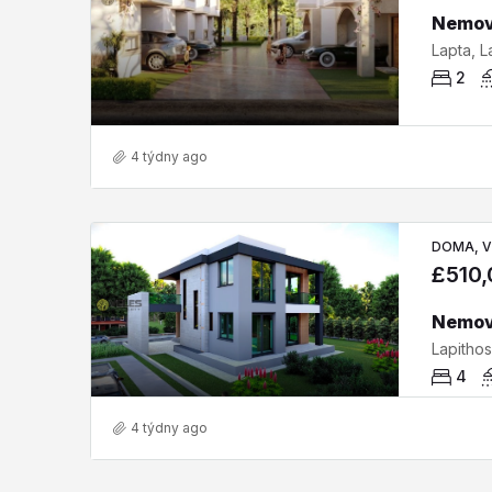
2
4 týdny ago
DOMA, V
£510
Lapithos
4
4 týdny ago