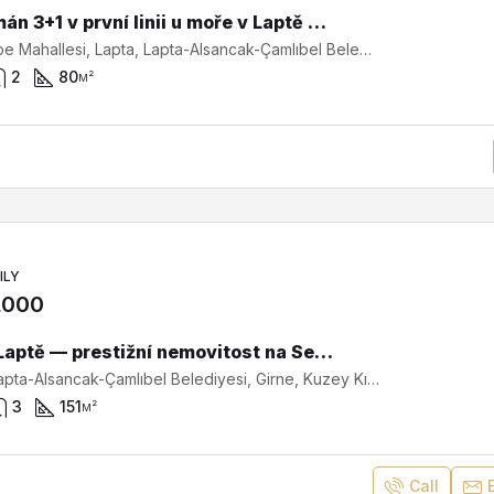
Apartmán 3+1 v první linii u moře v Laptě — nemovitost na Severním Kypru s panoramatickým výhledem na moře SA-3-0502
Tınaztepe Mahallesi, Lapta, Lapta-Alsancak-Çamlıbel Belediyesi, Girne ilçesi, Kuzey Kıbrıs, Κύπρος - Kıbrıs
2
80
м²
ILY
,000
Vila v Laptě — prestižní nemovitost na Severním Kypru u moře pro bydlení a investici SV-493
Lapta, Lapta-Alsancak-Çamlıbel Belediyesi, Girne, Kuzey Kıbrıs, Κύπρος - Kıbrıs
3
151
м²
Call