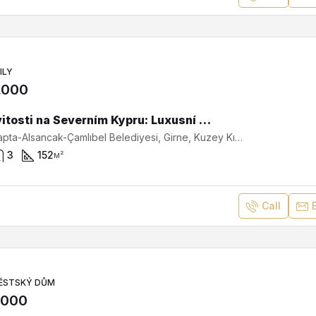
ILY
,000
Nemovitosti na Severním Kypru: Luxusní vila 3+1 v Laptě s výhledem na moře a hory SV-3168
Lapta, Lapta-Alsancak-Çamlıbel Belediyesi, Girne, Kuzey Kıbrıs, Κύπρος - Kıbrıs
3
152
м²
Call
ĚSTSKÝ DŮM
,000