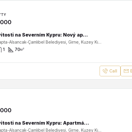
YTY
,000
Nemovitosti na Severním Kypru: Nový apartmán 2+1 v centru Lapta SA-2482
Lapta, Lapta-Alsancak-Çamlıbel Belediyesi, Girne, Kuzey Kıbrıs, Κύπρος - Kıbrıs
1
70
м²
Call
,000
Nemovitosti na Severním Kypru: Apartmán s bazénem v Laptě blízko Kyrenie SA-2446
Lapta, Lapta-Alsancak-Çamlıbel Belediyesi, Girne, Kuzey Kıbrıs, Κύπρος - Kıbrıs