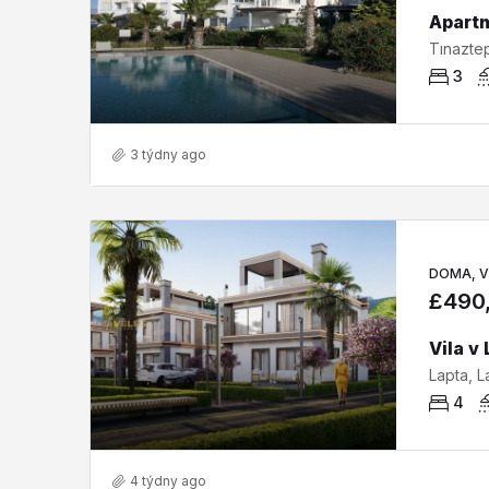
3
3 týdny ago
DOMA, V
£490
4
4 týdny ago