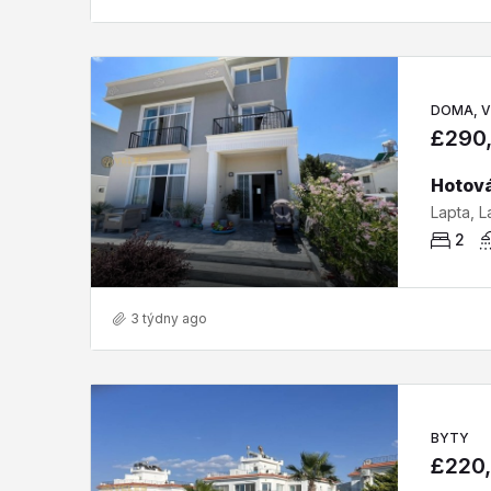
DOMA, V
£290
2
3 týdny ago
BYTY
£220