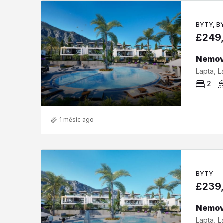
BYTY, B
£249
2
1 měsíc ago
BYTY
£239