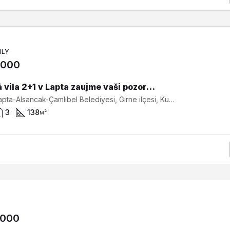
ILY
,000
Hotová vila 2+1 v Lapta zaujme vaši pozornost SV-21136
Lapta, Lapta-Alsancak-Çamlıbel Belediyesi, Girne ilçesi, Kuzey Kıbrıs, Κύπρος - Kıbrıs
3
138
м²
,000