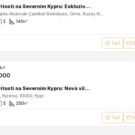
Nemovitosti na Severním Kypru: Exkluzivní řadový dům 2+1 v Laptě s výhledem na moře a hory ST-216
Lapta, Lapta-Alsancak-Çamlıbel Belediyesi, Girne, Kuzey Kıbrıs, Κύπρος - Kıbrıs
2
140
м²
Call
ILY
,000
Nemovitosti na Severním Kypru: Nová vila 4+1 s výhledem na moře a hory v Lapta SV-455
, Kyrenia, 99350, Kypr
5
250
м²
Call