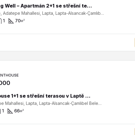
Sunning Well – Apartmán 2+1 se střešní terasou | Lapta SA-2444
Adatepe, Adatepe Mahallesi, Lapta, Lapta-Alsancak-Çamlıbel Belediyesi, Girne ilçesi, Kuzey Kıbrıs, 99420, Κύπρος - Kıbrıs
1
70
м²
ENTHOUSE
,000
Penthouse 1+1 se střešní terasou v Laptě — nemovitost na Severním Kypru v novém projektu Spectra SA-1-0503
Tınaztepe Mahallesi, Lapta, Lapta-Alsancak-Çamlıbel Belediyesi, Girne ilçesi, Kuzey Kıbrıs, 99420, Κύπρος - Kıbrıs
1
66
м²