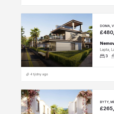
DOMA, V
£480
3
4 týdny ago
BYTY, M
£265