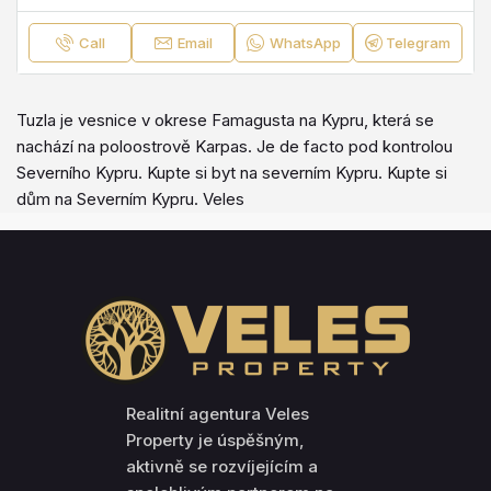
Call
Email
WhatsApp
Telegram
Tuzla je vesnice v okrese Famagusta na Kypru, která se
nachází na poloostrově Karpas. Je de facto pod kontrolou
Severního Kypru. Kupte si byt na severním Kypru. Kupte si
dům na Severním Kypru. Veles
Realitní agentura Veles
Property je úspěšným,
aktivně se rozvíjejícím a