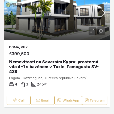
DOMA, VILY
£399,500
Nemovitosti na Severním Kypru: prostorná
vila 4+1 s bazénem v Tuzle, Famagusta SV-
438
Engomi, Gazimağusa, Turecká republika Severní Kypr, 2999, Kypr
4
3
245
м²
Call
Email
WhatsApp
Telegram