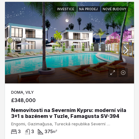
INVESTICE
NA PRODEJ
NOVÉ BUDOVY
DOMA, VILY
£348,000
Nemovitosti na Severním Kypru: moderní vila
3+1 s bazénem v Tuzle, Famagusta SV-394
Engomi, Gazimağusa, Turecká republika Severní Kypr, 2999, Kypr
3
3
375
м²