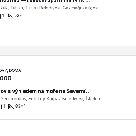
Tatlısu Marina — Luxusní apartmán 1+1 s přímým výhledem na moře na Severním Kypru SA-1-0484
Liman sokak, Tatlısu, Tatlısu Belediyesi, Gazimağusa ilçesi, Kuzey Kıbrıs, 99640, Κύπρος - Kıbrıs
1
52
м²
OVY, DOMA
,000
Bungalov s výhledem na moře na Severním Kypru – dům se střešní terasou a prostorným pozemkem SB-2-0472
Kalamia, Yenierenköy, Erenköy-Karpaz Belediyesi, İskele ilçesi, Kuzey Kıbrıs, 99950, Κύπρος - Kıbrıs
1
83
м²