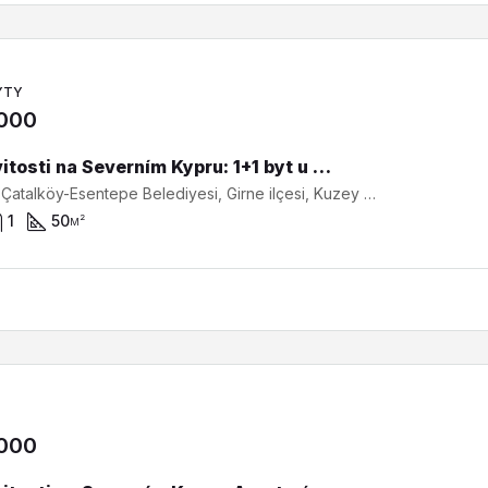
YTY
,000
Nemovitosti na Severním Kypru: 1+1 byt u moře v Sunset Bay v Bahceli SA-1-0188
Bahçeli, Çatalköy-Esentepe Belediyesi, Girne ilçesi, Kuzey Kıbrıs, Kıbrıs - Κύπρος
1
50
м²
,000