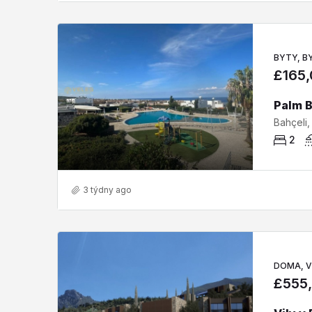
BYTY, B
£165
2
3 týdny ago
DOMA, V
£555