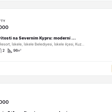
YTY
,000
Nemovitosti na Severním Kypru: moderní byt 3+1 v novém rezidenčním projektu s bazény a bohatou infrastrukturou v blízkosti moře SA-3-0455
Caesar Resort, İskele, İskele Belediyesi, İskele ilçesi, Kuzey Kıbrıs, 99850, Κύπρος - Kıbrıs
2
96
м²
,000