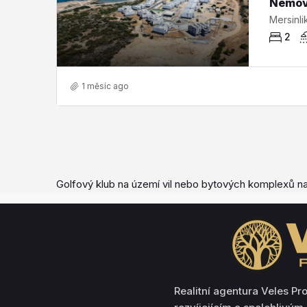
2
1 měsíc ago
Golfový klub na území vil nebo bytových komplexů n
Realitní agentura Veles Pr