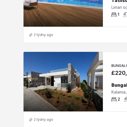
1
2 týdny ago
BUNGAL
£220
2
2 týdny ago