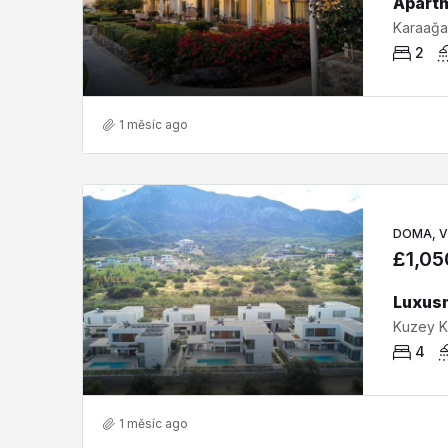
2
1 měsíc ago
DOMA, V
£1,05
Kuzey Kı
4
1 měsíc ago