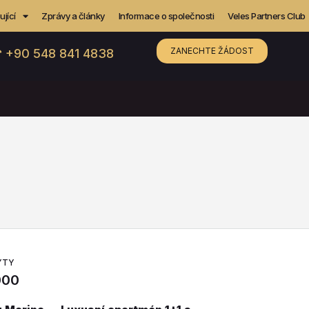
jící
Zprávy a články
Informace o společnosti
Veles Partners Club
ZANECHTE ŽÁDOST
 +90 548 841 4838
YTY
000