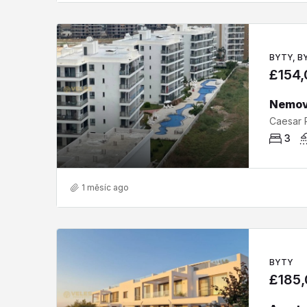
BYTY, B
£154
3
1 měsíc ago
BYTY
£185