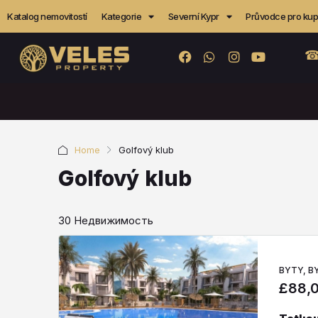
Katalog nemovitostí
Kategorie
Severní Kypr
Průvodce pro kupu
☎
Home
Golfový klub
Golfový klub
30 Недвижимость
BYTY, B
£88,