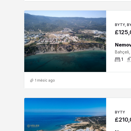
BYTY, B
£125
1
1 měsíc ago
BYTY
£210