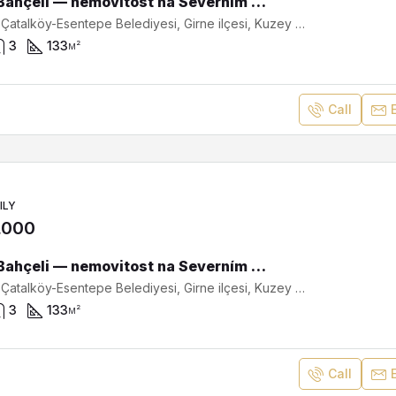
Vily v Bahçeli — nemovitost na Severním Kypru s výhledem na moře a hory SV-3-0181
Bahçeli, Çatalköy-Esentepe Belediyesi, Girne ilçesi, Kuzey Kıbrıs, Κύπρος - Kıbrıs
3
133
м²
Call
ILY
,000
Vily v Bahçeli — nemovitost na Severním Kypru s výhledem na moře a hory SV-2-0180
Bahçeli, Çatalköy-Esentepe Belediyesi, Girne ilçesi, Kuzey Kıbrıs, Κύπρος - Kıbrıs
3
133
м²
Call