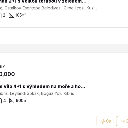
Apartmán 2+1 s velkou terasou v zeleném Site blízko moře SA-2-0501
Karaağaç, Çatalköy-Esentepe Belediyesi, Girne ilçesi, Kuzey Kıbrıs, 99410, Κύπρος - Kıbrıs
2
105
м²
ILY
0,000
Luxusní vila 4+1 s výhledem na moře a hory v Kaizen — exkluzivní nemovitost na Severním Kypru SV-41131
brıs, Leylandi Sokak, Boğaz Yolu Kıbrıs
4
600
м²
Call