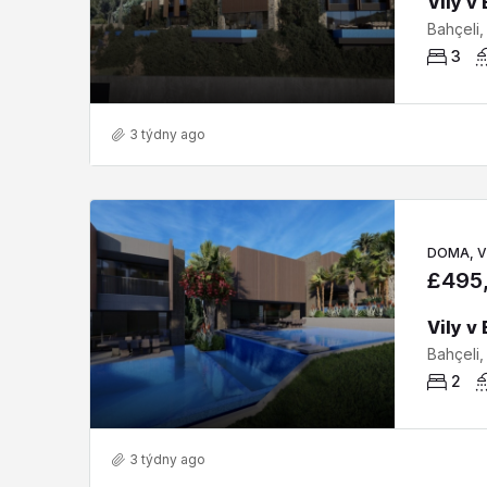
3
3 týdny ago
DOMA, V
£495
2
3 týdny ago