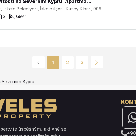
Nemovitosti na Severním Kypru: Apartmán 2+1 v luxusním resortu poblíž hradu Kantara SA-21228
Mersinlik, İskele Belediyesi, İskele ilçesi, Kuzey Kıbrıs, 99880, Κύπρος - Kıbrıs
2
69
м²
1
2
3
a Severním Kypru.
KONT
operty je úspěšným, aktivně se
+90