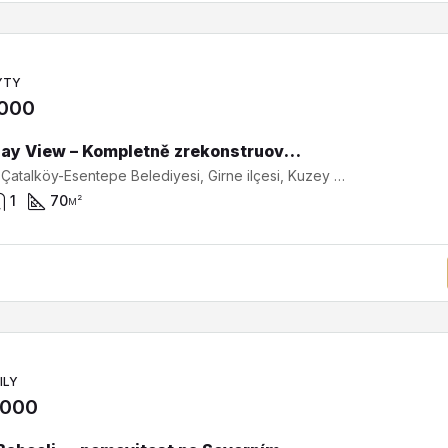
YTY
,000
Palm Bay View – Kompletně zrekonstruovaný apartmán 2+1 se soukromou střešní terasou a panoramatickým výhledem na moře SA-2-0498
Bahçeli, Çatalköy-Esentepe Belediyesi, Girne ilçesi, Kuzey Kıbrıs, 99410, Κύπρος - Kıbrıs
1
70
м²
ILY
,000