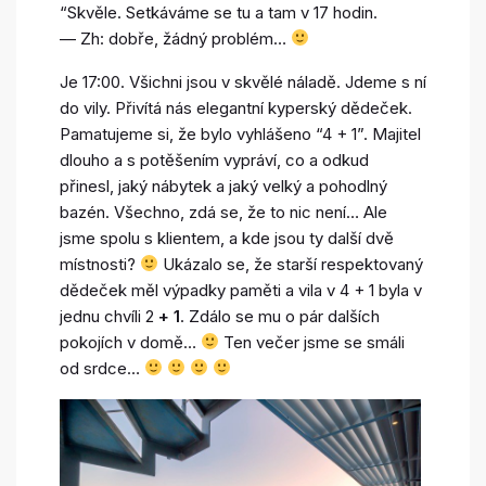
“Skvěle. Setkáváme se tu a tam v 17 hodin.
— Zh: dobře, žádný problém…
Je 17:00. Všichni jsou v skvělé náladě. Jdeme s ní
do vily. Přivítá nás elegantní kyperský dědeček.
Pamatujeme si, že bylo vyhlášeno “4 + 1”. Majitel
dlouho a s potěšením vypráví, co a odkud
přinesl, jaký nábytek a jaký velký a pohodlný
bazén. Všechno, zdá se, že to nic není… Ale
jsme spolu s klientem, a kde jsou ty další dvě
místnosti?
Ukázalo se, že starší respektovaný
dědeček měl výpadky paměti a vila v 4 + 1 byla v
jednu chvíli 2
+ 1
. Zdálo se mu o pár dalších
pokojích v domě…
Ten večer jsme se smáli
od srdce…