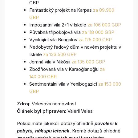
GBP
Fantastický projekt na Karpas
za 89.900
GBP
Impozantní vila 2+1 v Iskele
za 106 000 GBP
Půvabná třípokojová vila
za 118 000 GBP
Vynikající vila Bungalov
za 125 000 GBP
Nedobytný řadový dům v novém projektu v
Iskele
za 133.500 GBP
Jemná vila v Nikósii
za 135 000 GBP
Zbožňovaná vila v Karaoğlanoğlu
za
140.000 GBP
Sentimentální vila v Yenibogazici
za 153 000
GBP
Zdroj:
Velesova nemovitost
Článek byl připraven:
Valerii Veles
Pokud máte jakékoli dotazy ohledně
povolení k
pobytu, nákupu letenek
. Kromě dotazů ohledně