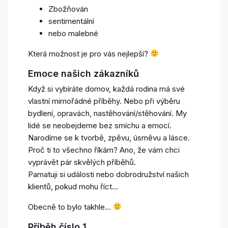
Zbožňován
sentimentální
nebo malebné
Která možnost je pro vás nejlepší?
Emoce našich zákazníků
Když si vybíráte domov, každá rodina má své
vlastní mimořádné příběhy. Nebo při výběru
bydlení, opravách, nastěhování/stěhování. My
lidé se neobejdeme bez smíchu a emocí.
Narodíme se k tvorbě, zpěvu, úsměvu a lásce.
Proč ti to všechno říkám? Ano, že vám chci
vyprávět pár skvělých příběhů.
Pamatuji si události nebo dobrodružství našich
klientů, pokud mohu říct…
Obecně to bylo takhle…
Příběh číslo 1