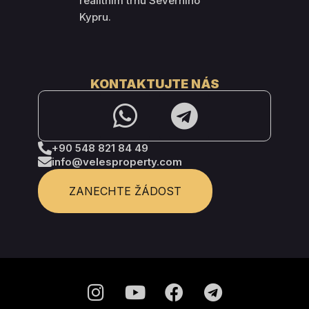
realitním trhu Severního
Kypru.
KONTAKTUJTE NÁS
+90 548 821 84 49
info@velesproperty.com
ZANECHTE ŽÁDOST