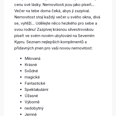
cenu své lásky. Nemovitosti jsou jako píseň…
Večer na tebe doma čeká, abys jí zazpíval.
Nemovitost stojí každý večer u svého okna, dívá
se, vyhlíží… Udělejte něco hezkého pro sebe a
svou rodinu! Zazpívej krásnou silvestrovskou
píseň ve svém novém ubytování na Severním
Kypru. Seznam nejlepších komplimentů a
přídavných jmen pro vaši novou nemovitost:
Milovaná
Krásné
Svůdné
magické
Fantastické
Spektakulární
Úžasné
Výborně
nedobytný
Jemné