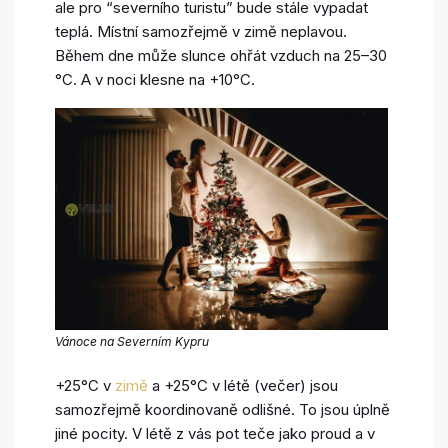
ale pro “severního turistu” bude stále vypadat
teplá. Místní samozřejmě v zimě neplavou.
Během dne může slunce ohřát vzduch na 25–30
°C. A v noci klesne na +10°C.
Vánoce na Severním Kypru
+25°C v
zimě
a +25°C v létě (večer) jsou
samozřejmě koordinovaně odlišné. To jsou úplně
jiné pocity. V létě z vás pot teče jako proud a v