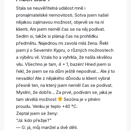
Stala se neuvěřitelná událost mně i
pronajímatelské nemovitosti. Sotva jsem našel
nějakou zajímavou možnost, objevili se na ní
klienti. Ani jsem neměl čas se na něj podívat.
Sedím si, takže si plánuji čas na prohlídku
předmětu. Najednou mi zavolá milá žena. Řekl
jsem jí o Severním Kypru, o různých možnostech
a výběru vil. Vzala ho a vyhrkla, že našla skvělou
vilu. Všechno je tam, 4 + 1, bazén! Hned jsem si
řekl, že jsem se na dům ještě nepodíval… Ale jí to
nevadilo! Ale z nějakého důvodu si klient vybral
přesně ten, na který jsem neměl čas se podívat.
Myslím, že dobře… Za prvé, podívám se, jaká je
tam skvělá možnost
Sezóna je v plném
proudu. Venku je teplo +40 °C.
Zeptal jsem se ženy:
“Já: kdo přežije?”
— G: já, můj manžel a dvě děti.