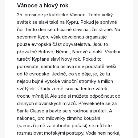
Vánoce a Nový rok
25. prosince je katolické Vánoce. Tento velký
svátek se slaví také na Kypru. Pokud je správné
říci, tento den se oficiálně slaví na jižní straně. Na
severním Kypru však dovolenou organizuje
pouze evropská část obyvatelstva. Jsou to
převážně Britové, Němci, Norové a další. Všichni
turečtí Kypřané slaví Nový rok. Pokud to
porovnáte, samotná oslava se v podstatě neliší
od té evropské. Jediné, co se děje, je, že tu
nejsou bujné vysoké vánoční stromky a milion
světýlek. Úřady země jsou na tento svátek
trochu mírnější. Ale zde si můžete odpočinout od
drsných slovanských mrazů. Převlékněte se za
Santa Clause a bavte se s rodinou a přáteli. A
nakonec, pro milovníky zimního koupání
(samozřejmě za dobrého počasí) se můžete
rozmazlovat mořskými postupy. Voda není horká,