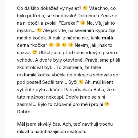
Co dalšího dokážeš vymyslet?
Všechno, co
bylo potřeba, se shodovalo! Dokonce i Zeus se
na ni otočil a zvolal: “Eureka!”
No, víš, jak to
myslím…
Ale jak víte, na severním Kypru žije
mnoho koček. A pak, z ničeho nic, tahle
malá
černá “kočka”
Nevím, jak jinak to
nazvat
Utíkal jsem před sousedovým psem u
vchodu. A dveře byly otevřené. Právě jsme přišli
zkontrolovat byt… To znamená, že tahle
roztomilá kočka vběhla do pokoje a schovala se
pod postel! Seděl tam… Syčí
Ah, můj klient
vyběhl z bytu a křičel. Pak přísahala Bohu, že si
tuto možnost nekoupí. Dobře jsme se s ní
zasmáli… Bylo to zábavné pro mě i pro ni
Dobře…
Měl jsem skvělý čas. Ach, teď navrhuji trochu
mluvit o nadcházejících svátcích.