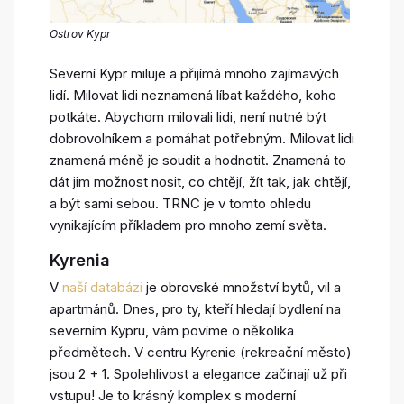
Ostrov Kypr
Severní Kypr miluje a přijímá mnoho zajímavých
lidí. Milovat lidi neznamená líbat každého, koho
potkáte. Abychom milovali lidi, není nutné být
dobrovolníkem a pomáhat potřebným. Milovat lidi
znamená méně je soudit a hodnotit. Znamená to
dát jim možnost nosit, co chtějí, žít tak, jak chtějí,
a být sami sebou. TRNC je v tomto ohledu
vynikajícím příkladem pro mnoho zemí světa.
Kyrenia
V
naší databázi
je obrovské množství bytů, vil a
apartmánů. Dnes, pro ty, kteří hledají bydlení na
severním Kypru, vám povíme o několika
předmětech. V centru Kyrenie (rekreační město)
jsou 2 + 1. Spolehlivost a elegance začínají už při
vstupu! Je to krásný komplex s moderní