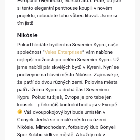
Evropané (Německo, Norsko atd.). Poté, co jste
si tento elegantní penthouse koupili v novém
projektu, nebudete toho vůbec litovat. Jsme si
tím jistí!
Nikósie
Pokud hledáte bydlení na Severním Kypru, naše
společnost “
Veles Enterprises
” vám nabídne
nejlepší možnosti po celém Severním Kypru. Už
jsme nabídli pár skvělých bytů v Kyrenii. Nyní se
podívejme na hlavní město Nikósie. Zajímavé je,
že patří do dvou různých zemí. Polovina města
patří Jižnímu Kypru a druhá část Severnímu
Kypru. Pokud tu žiješ, Evropa je pro tebe jen
kousek – překročíš kontrolní bod a jsi v Evropě
Váš dvoupokojový byt bude umístěn v
Gönyeli. Jedná se o malé město na území
Nikósie. Mimochodem, fotbalový klub Gönyeli
Spor Kulübü sídlí ve městě. A každý rok v