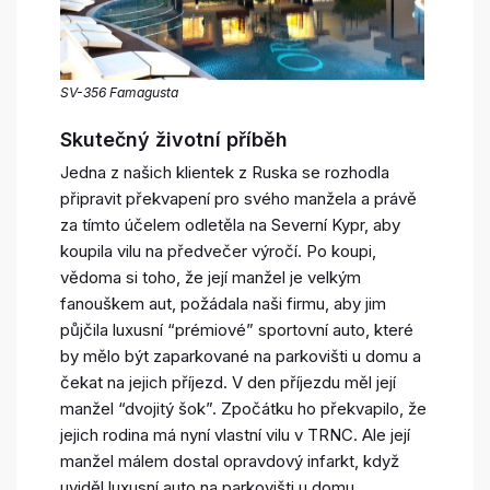
SV-356 Famagusta
Skutečný životní příběh
Jedna z našich klientek z Ruska se rozhodla
připravit překvapení pro svého manžela a právě
za tímto účelem odletěla na Severní Kypr, aby
koupila vilu na předvečer výročí. Po koupi,
vědoma si toho, že její manžel je velkým
fanouškem aut, požádala naši firmu, aby jim
půjčila luxusní “prémiové” sportovní auto, které
by mělo být zaparkované na parkovišti u domu a
čekat na jejich příjezd. V den příjezdu měl její
manžel “dvojitý šok”. Zpočátku ho překvapilo, že
jejich rodina má nyní vlastní vilu v TRNC. Ale její
manžel málem dostal opravdový infarkt, když
uviděl luxusní auto na parkovišti u domu.