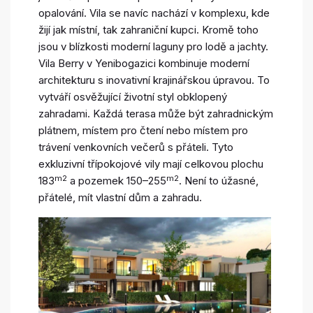
opalování. Vila se navíc nachází v komplexu, kde
žijí jak místní, tak zahraniční kupci. Kromě toho
jsou v blízkosti moderní laguny pro lodě a jachty.
Vila Berry v Yenibogazici kombinuje moderní
architekturu s inovativní krajinářskou úpravou. To
vytváří osvěžující životní styl obklopený
zahradami. Každá terasa může být zahradnickým
plátnem, místem pro čtení nebo místem pro
trávení venkovních večerů s přáteli. Tyto
exkluzivní třípokojové vily mají celkovou plochu
m2
m2
183
a pozemek 150–255
. Není to úžasné,
přátelé, mít vlastní dům a zahradu.