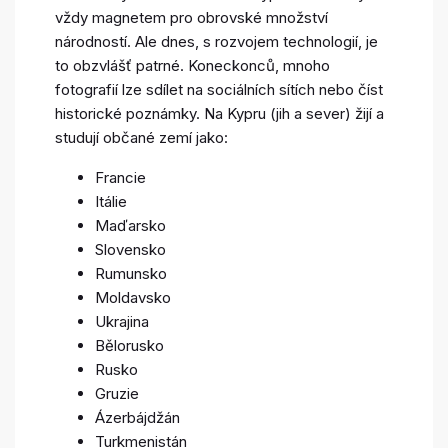
vždy magnetem pro obrovské množství
národností. Ale dnes, s rozvojem technologií, je
to obzvlášť patrné. Koneckonců, mnoho
fotografií lze sdílet na sociálních sítích nebo číst
historické poznámky. Na Kypru (jih a sever) žijí a
studují občané zemí jako:
Francie
Itálie
Maďarsko
Slovensko
Rumunsko
Moldavsko
Ukrajina
Bělorusko
Rusko
Gruzie
Ázerbájdžán
Turkmenistán